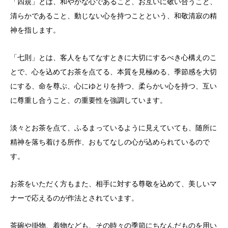
「四規」とは、和やかな心であること、お互いに敬い合うこと、
清らかであること、動じない心を持つことという、和敬清寂の精
神を指します。
「七則」とは、客人をもてなすときに大切にするべき心構えのこ
とで、心を込めてお茶を点てる、本質を見極める、季節感を大切
にする、命を尊ぶ、心にゆとりを持つ、柔らかい心を持つ、互い
に尊重し合うこと、の重要性を強調しています。
淡々とお茶を点て、ふるまっているように見えていても、随所に
精神を落ち着ける所作、おもてなしの心が込められているので
す。
お茶をいただく方もまた、相手に対する尊敬を込めて、美しいマ
ナーで応えるのが作法とされています。
茶碗や掛物、着物なども、その時々の季節にちなんだものを用い