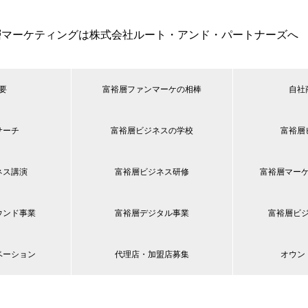
層マーケティングは株式会社ルート・アンド・パートナーズへ
要
富裕層ファンマーケの相棒
自社
サーチ
富裕層ビジネスの学校
富裕層
ネス講演
富裕層ビジネス研修
富裕層マー
ウンド事業
富裕層デジタル事業
富裕層ビ
ベーション
代理店・加盟店募集
オウン