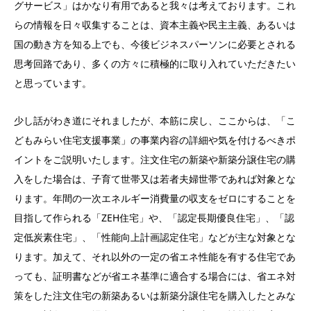
グサービス」はかなり有用であると我々は考えております。これ
らの情報を日々収集することは、資本主義や民主主義、あるいは
国の動き方を知る上でも、今後ビジネスパーソンに必要とされる
思考回路であり、多くの方々に積極的に取り入れていただきたい
と思っています。
少し話がわき道にそれましたが、本筋に戻し、ここからは、「こ
どもみらい住宅支援事業」の事業内容の詳細や気を付けるべきポ
イントをご説明いたします。注文住宅の新築や新築分譲住宅の購
入をした場合は、子育て世帯又は若者夫婦世帯であれば対象とな
ります。年間の一次エネルギー消費量の収支をゼロにすることを
目指して作られる「ZEH住宅」や、「認定長期優良住宅」、「認
定低炭素住宅」、「性能向上計画認定住宅」などが主な対象とな
ります。加えて、それ以外の一定の省エネ性能を有する住宅であ
っても、証明書などが省エネ基準に適合する場合には、省エネ対
策をした注文住宅の新築あるいは新築分譲住宅を購入したとみな