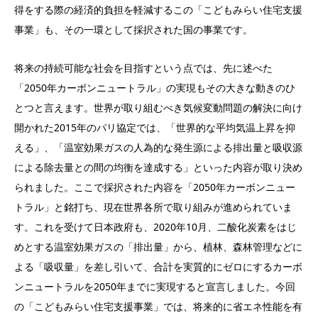
得をする際の経済的負担を軽減するこの「こどもみらい住宅支援
事業」も、その一環として採択された国の事業です。
将来の持続可能な社会を目指すという点では、先に述べた
「2050年カーボンニュートラル」の実現もその大きな動きのひ
とつと言えます。世界が取り組むべき気候変動問題の解決に向け
開かれた2015年のパリ協定では、「世界的な平均気温上昇を抑
える」、「温室効果ガスの人為的な発生源による排出量と吸収源
による除去量との間の均衡を達成する」といった内容が取り決め
られました。ここで採択された内容を「2050年カーボンニュー
トラル」と銘打ち、現在世界各所で取り組みが進められていま
す。これを受けて日本政府も、2020年10月、二酸化炭素をはじ
めとする温室効果ガスの「排出量」から、植林、森林管理などに
よる「吸収量」を差し引いて、合計を実質的にゼロにするカーボ
ンニュートラルを2050年までに実現すると宣言しました。今回
の「こどもみらい住宅支援事業」では、将来的に省エネ性能を有