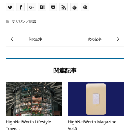
マガジン／雑誌
関連記事
HighNetWorth Lifestyle
HighNetWorth Magazine
Trave...
Vol.5