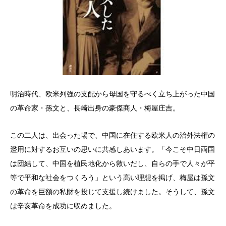
明治時代、欧米列強の支配から母国を守るべく立ち上がった中国
の革命家・孫文と、長崎出身の豪傑商人・梅屋庄吉。
この二人は、出会った場で、中国に在住する欧米人の治外法権の
濫用に対するお互いの思いに共感しあいます。「今こそ中日両国
は団結して、中国を植民地化から救いだし、自らの手で人々が平
等で平和な社会をつくろう」という高い理想を掲げ、梅屋は孫文
の革命を巨額の私財を投じて支援し続けました。そうして、孫文
は辛亥革命を成功に収めました。