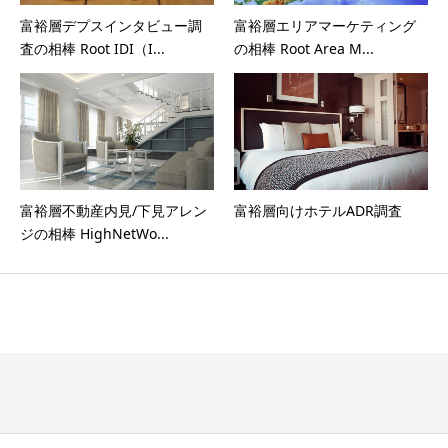
富裕層デプスインタビュー調
富裕層エリアマーケティング
査の相棒 Root IDI（I...
の相棒 Root Area M...
富裕層不動産内見/下見アレン
富裕層向けホテルADR調査
ジの相棒 HighNetWo...