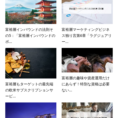
富裕層インバウンドの法則そ
富裕層マーケティングビジネ
の5：「富裕層インバウンドの
ス独り言第6章「ラグジュアリ
ポ...
ー...
富裕層の趣味や資産運用だけ
にあらず！特別な資格は必要
富裕層もターゲットの最先端
ない...
の欧米サブスクリプションサ
ービ...