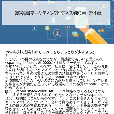
2:8の法則で顧客抽出してみてもちょっと数が多すぎるか
も、、、
そこで、2つ目の視点なのですが、肌感覚でもいいと思うので、
<span style=”color: #ff0000;”>社員リサーチをしてみては
</span>どうかと思うのです。社員数十名に対して、「このお客
さんは大切にしないとマズイ」というお客さんをリストアップし
てもらって、そのお客さんの実際の消費履歴をじっくりと観察し
てみるわけです。そうすると、<span style=”color:
#ff0000;”>「このくらいの金額の商品を購入していただいている
お客さんが大切だと思っている現場の方々の感覚</span>、がつ
かめてきます。
他方、<span style=”color: #ff0000;”>戦略をつくるわけですか
ら、捨てる発想も取り入れていかないとなりません</span>。こ
れは一般的にはつらいものです。「え、このお客さんがロイヤル
カスタマーに入らないの？」という例も必ず出てきます。ビジネ
ス上の最大の経営資源である、ヒト、モノ、カネを最大効率で循
環させていくためにはいたし方のない場面も出てくるでしょう。
それゆえ、ロイヤルカスタマー戦略のプロジェクトのトップには