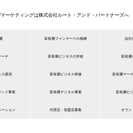
層マーケティングは株式会社ルート・アンド・パートナーズへ
要
富裕層ファンマーケの相棒
自社
サーチ
富裕層ビジネスの学校
富裕層
ネス講演
富裕層ビジネス研修
富裕層マー
ウンド事業
富裕層デジタル事業
富裕層ビ
ベーション
代理店・加盟店募集
オウン